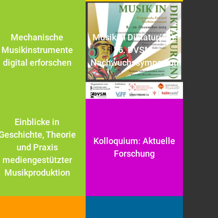
Mechanische
Musik in Diktatur(en).
Musikinstrumente
36. DVSM-
digital erforschen
Nachwuchssymposium
Einblicke in
Geschichte, Theorie
Kolloquium: Aktuelle
und Praxis
Forschung
mediengestützter
Musikproduktion