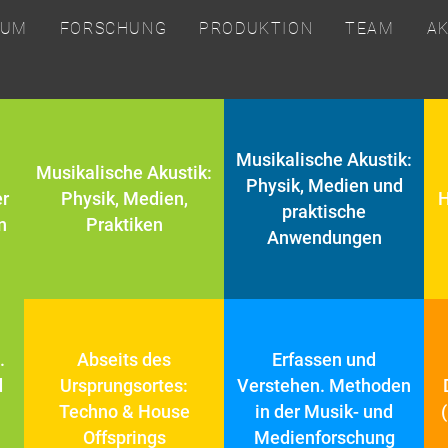
IUM
FORSCHUNG
PRODUKTION
TEAM
A
Musikalische Akustik:
Musikalische Akustik:
Physik, Medien und
r
Physik, Medien,
H
praktische
n
Praktiken
Anwendungen
.
Abseits des
Erfassen und
d
Ursprungsortes:
Verstehen. Methoden
Techno & House
in der Musik- und
Offsprings
Medienforschung