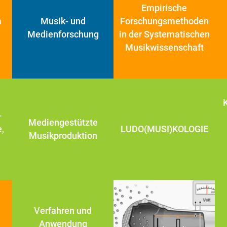
Empirische
m
Musik- und
Forschungsmethoden
Medienforschung
in der Systematischen
Musikwissenschaft
–
Mediengestützte
,
LUDO(MUSI)KOLOGIE
Musikproduktion
Verfahren und
,
Anwendung