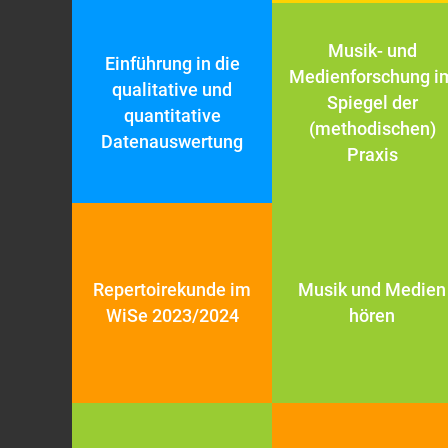
Musik- und
Einführung in die
Medienforschung i
qualitative und
Spiegel der
quantitative
(methodischen)
Datenauswertung
Praxis
Repertoirekunde im
Musik und Medien
WiSe 2023/2024
hören