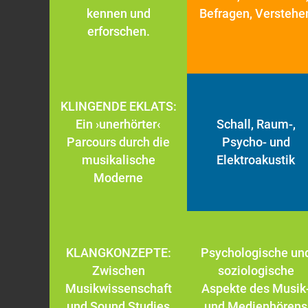
kennen und
Befragen, Verstehe
erforschen.
KLINGENDE EKLATS:
Ein ›unerhörter‹
Schall, Raum-,
Parcours durch die
Psycho- und
musikalische
Elektroakustik
Moderne
KLANGKONZEPTE:
Psychologische un
Zwischen
soziologische
Musikwissenschaft
Aspekte des Musik
und Sound Studies
und Medienhörens