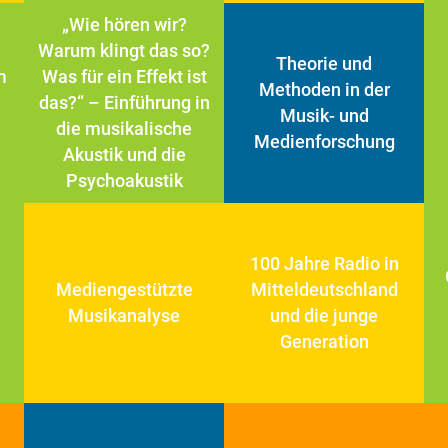
„Wie hören wir?
Warum klingt das so?
Theorie und
m
Was für ein Effekt ist
Methoden in der
das?“ – Einführung in
Musik- und
die musikalische
Medienforschung
Akustik und die
Psychoakustik
100 Jahre Radio in
Mediengestützte
Mitteldeutschland
Musikanalyse
und die junge
Generation