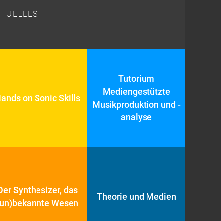
Skip to content
KTUELLES
Tutorium
Mediengestützte
ands on Sonic Skills
Musikproduktion und -
analyse
Der Synthesizer, das
Theorie und Medien
(un)bekannte Wesen