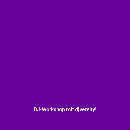
DJ-Workshop mit djversity!