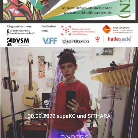
30.09.2022 supaKC und SITHARA