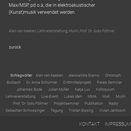
Max/MSP, pd o.ä, die in elektroakustischer
(Kunst)musik verwendet werden.
Alan van Keeken
,
Lehrveranstaltung
,
MuWi
,
Prof. Dr. Golo Föllmer
zurück
Schlagwörter
Alan van Keeken
Alessandra Eramo
Christoph
Borbach
Dr. Anna Schürmer
Drittmittelprojekt
Freies Seminar
Johannes Bode
Julian Müller
Katja Lux
Kolloquium
Lehrveranstaltung
Live-Event
Lukas Iden
MMA
MuK
MuWi
Prof. Dr. Golo Föllmer
Projektseminar
Publikation
Radio
Sebastian Schwesinger
Tagung
Tristan Eissing
Vivian Jantosch
KONTAKT
IMPRESSUM