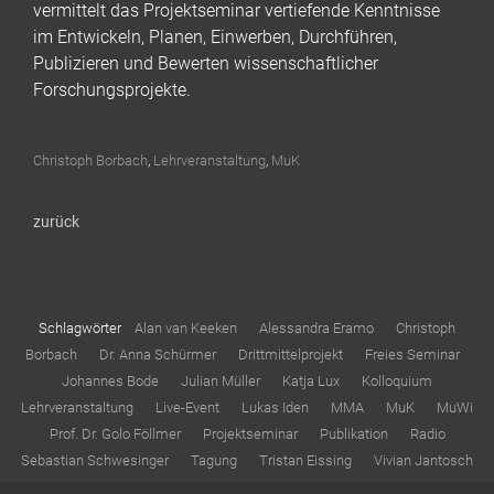
vermittelt das Projektseminar vertiefende Kenntnisse
im Entwickeln, Planen, Einwerben, Durchführen,
Publizieren und Bewerten wissenschaftlicher
Forschungsprojekte.
Christoph Borbach
,
Lehrveranstaltung
,
MuK
zurück
Schlagwörter
Alan van Keeken
Alessandra Eramo
Christoph
Borbach
Dr. Anna Schürmer
Drittmittelprojekt
Freies Seminar
Johannes Bode
Julian Müller
Katja Lux
Kolloquium
Lehrveranstaltung
Live-Event
Lukas Iden
MMA
MuK
MuWi
Prof. Dr. Golo Föllmer
Projektseminar
Publikation
Radio
Sebastian Schwesinger
Tagung
Tristan Eissing
Vivian Jantosch